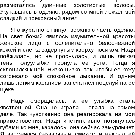
разметались длинные золотистые волосы.
Укутавшись в одеяло, рядом со мной лежал мой
сладкий и прекрасный ангел.
Я аккуратно откинул верхнюю часть одеяла.
На свет божий явилось изумительной красоты
женское лицо с ослепительно белоснежной
кожей и слегка вздёрнутым кверху носиком. Надя
поёжилась, но не проснулась, и лишь лёгкая
тень полуулыбки тронула её уста. Тогда я
склонился к ней. Низко-низко, так, чтобы её кожу
согревало моё спокойное дыхание. И одним
лишь лёгким касанием запечатлел поцелуй на её
щеке.
Надя сморщилась, а её улыбка стала
явственной. Она не играла – спала на самом
деле. Так чувственно она реагировала на мои
прикосновения. Надя инстинктивно потянулась
губами ко мне, казалось, она сейчас замурлычет.
Я засмеялся беззвучным смехом и накрыл её