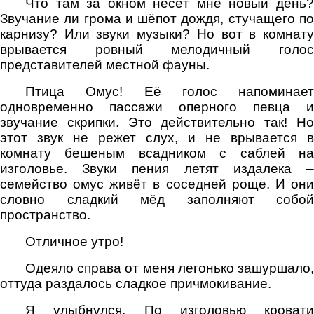
Что там за окном несёт мне новый день?
Звучание ли грома и шёпот дождя, стучащего по
карнизу? Или звуки музыки? Но вот в комнату
врывается ровный мелодичный голос
представителей местной фауны.
Птица Омус! Её голос напоминает
одновременно пассажи оперного певца и
звучание скрипки. Это действительно так! Но
этот звук не режет слух, и не врывается в
комнату бешеным всадником с саблей на
изголовье. Звуки пения летят издалека –
семейство омус живёт в соседней роще. И они
словно сладкий мёд заполняют собой
пространство.
Отличное утро!
Одеяло справа от меня легонько зашуршало,
оттуда раздалось сладкое причмокивание.
Я улыбнулся. По изголовью кровати