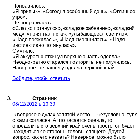
Понравилось:
«Я привык», «Сегодня особенный день», «Отличное
утро».
Не понравилось:
«Сладко потянулся», «сладкое забвение», «сладкий
мед», «приятная нега», «улыбающееся светило»,
«Надя поежилась», «Надя сморщилась», «Надя
инстинктивно потянулась».
Смутило:
«Я аккуратно откинул верхнюю часть одеяла».
Неоднократно старался повторить, не получилось.
Наверное, не нашел у одеяла верхний край.
Войдите, чтобы ответить
Странник
:
08/12/2012 в 13:39
В вопросе о дулах запятой место — безусловно, тут я
с вами согласен. А что касается одеяла, то
определить его верхний край очень просто: он будет
находиться со стороны головы спящего. Другой
вопрос, как его назвать? Наверное, можно было