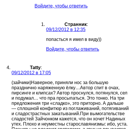
Войдите, чтобы ответить
Странник
:
09/12/2012 в 12:35
попасться я имел в виду))
Войдите, чтобы ответить
Tatty
:
09/12/2012 в 17:05
(зайчики)Наверное, приняли нос за большую
празднично наряженную ёлку…Автор спит в очах,
пирсинге и клипсах? Автор проснулся, потянулся, сел
и подумал… что пра просыпаться. Это тонко. На три
предложения три «сладко», это приторно. А дальше
— сплошной конфитюр из поглаживаний, потягиваний
и сладострастных закатываний.При вымогательстве
сладостей Зайчонком кажется, что он хочет Надиных
утех. Плохо и неуместны старославянизмы: ибо, уста.