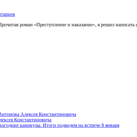
нтариев
очитав роман «Преступление и наказание», я решил написать св
Антонова Алексея Константиновича
лексея Константиновича
вогодние каникулы. Итоги подведем на встрече 8 января