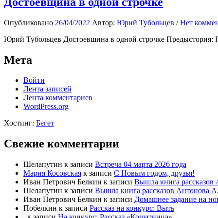
Достоевщина в одной строчке
Опубликовано
26/04/2022
Автор:
Юрий Тубольцев
/
Нет комме
Юрий Тубольцев Достоевщина в одной строчке Предыстория: Пр
Мета
Войти
Лента записей
Лента комментариев
WordPress.org
Хостинг:
Бегет
Свежие комментарии
Шелапутин
к записи
Встреча 04 марта 2026 года
Мария Косовская
к записи
С Новым годом, друзья!
Иван Петрович Белкин
к записи
Вышла книга рассказов 
Шелапутин
к записи
Вышла книга рассказов Антонова А
Иван Петрович Белкин
к записи
Домашнее задание на но
Побелкин
к записи
Рассказ на конкурс: Выть
.
к записи
На конкурс: Рассказ «Кошатница»