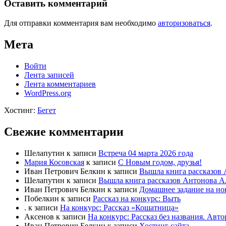
Оставить комментарий
Для отправки комментария вам необходимо
авторизоваться
.
Мета
Войти
Лента записей
Лента комментариев
WordPress.org
Хостинг:
Бегет
Свежие комментарии
Шелапутин
к записи
Встреча 04 марта 2026 года
Мария Косовская
к записи
С Новым годом, друзья!
Иван Петрович Белкин
к записи
Вышла книга рассказов 
Шелапутин
к записи
Вышла книга рассказов Антонова А
Иван Петрович Белкин
к записи
Домашнее задание на но
Побелкин
к записи
Рассказ на конкурс: Выть
.
к записи
На конкурс: Рассказ «Кошатница»
Аксенов
к записи
На конкурс: Рассказ без названия. Ав
Иван Петрович Белкин
к записи
Хостинг сайта