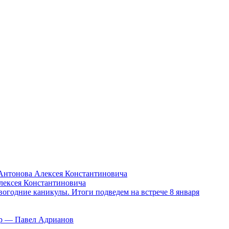
Антонова Алексея Константиновича
лексея Константиновича
вогодние каникулы. Итоги подведем на встрече 8 января
тор — Павел Адрианов