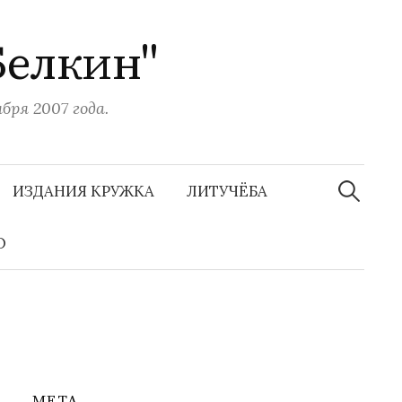
Белкин"
ря 2007 года.
Н
а
ИЗДАНИЯ КРУЖКА
ЛИТУЧЁБА
й
т
и
О
:
МЕТА