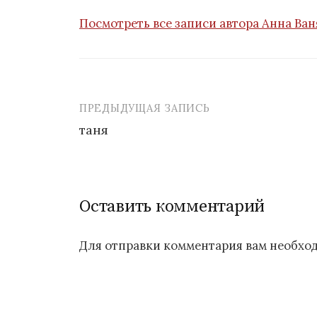
Посмотреть все записи автора Анна Ва
ПРЕДЫДУЩАЯ ЗАПИСЬ
таня
Н
а
Оставить комментарий
в
и
Для отправки комментария вам необх
г
а