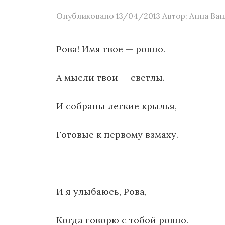
о
Опубликовано
13/04/2013
Автор:
Анна Ван
м
у
Рова! Имя твое — ровно.
А мысли твои — светлы.
И собраны легкие крылья,
Готовые к первому взмаху.
И я улыбаюсь, Рова,
Когда говорю с тобой ровно.