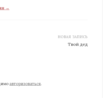
нян →
НОВАЯ ЗАПИСЬ
Твой дед
одимо
авторизоваться
.