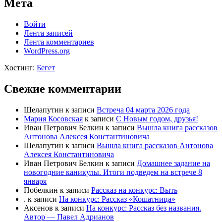
Мета
Войти
Лента записей
Лента комментариев
WordPress.org
Хостинг:
Бегет
Свежие комментарии
Шелапутин
к записи
Встреча 04 марта 2026 года
Мария Косовская
к записи
С Новым годом, друзья!
Иван Петрович Белкин
к записи
Вышла книга рассказов
Антонова Алексея Константиновича
Шелапутин
к записи
Вышла книга рассказов Антонова
Алексея Константиновича
Иван Петрович Белкин
к записи
Домашнее задание на
новогодние каникулы. Итоги подведем на встрече 8
января
Побелкин
к записи
Рассказ на конкурс: Выть
.
к записи
На конкурс: Рассказ «Кошатница»
Аксенов
к записи
На конкурс: Рассказ без названия.
Автор — Павел Адрианов