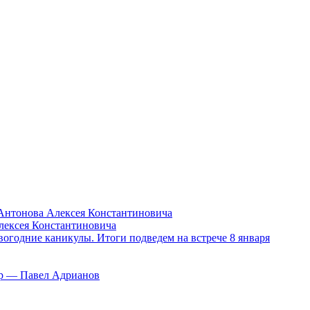
Антонова Алексея Константиновича
лексея Константиновича
вогодние каникулы. Итоги подведем на встрече 8 января
тор — Павел Адрианов