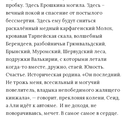
пробку. Здесь Ерошкина могила. Здесь –
вечный покой и спасение от постылого
бессмертия. Здесь ему будут сниться
раскалённый медный карфагенский Молох,
кровавая Тарпейская скала, волшебный
Берендеев, разбойничьи Грюнвальдский,
Брынский, Муромский, Шервудский леса,
подружки Валькирии, с которыми летали
когда-то вместе, дружно, стаей. Юность.
Счастье. Историческая родина. «Он последний.
Не трожь меня, всесильный и могучий
повелитель, владыка непобедимого жалящего
кинжала», — говорит, преклоняя колени, Сеид,
а Али идёт к автояме. И не доходя, не
поворачиваясь, мечет. В самое самое в сердце.