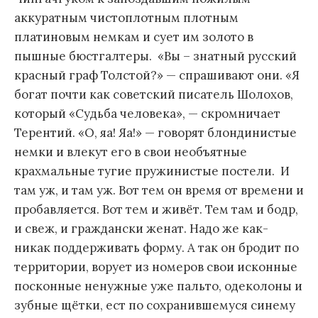
аккуратным чистоплотным плотным
платиновым немкам и сует им золото в
пышные бюстгалтеры. «Вы – знатный русский
красный граф Толстой?» — спрашивают они. «Я
богат почти как советский писатель Шолохов,
который «Судьба человека», — скромничает
Терентий. «О, яа! Яа!» — говорят блондинистые
немки и влекут его в свои необъятные
крахмальные тугие пружинистые постели. И
там уж, и там уж. Вот тем он время от времени и
пробавляется. Вот тем и живёт. Тем там и бодр,
и свеж, и граждански женат. Надо же как-
никак поддерживать форму. А так он бродит по
территории, ворует из номеров свои исконные
посконные ненужные уже пальто, одеколоны и
зубные щётки, ест по сохранившемуся синему