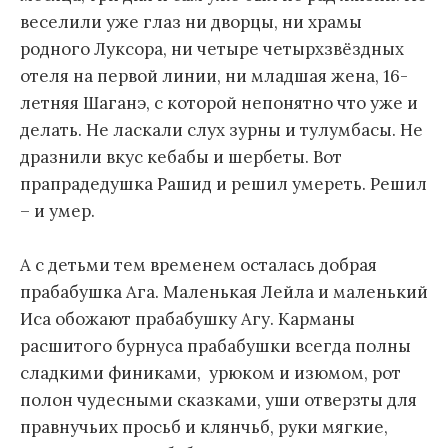
веселили уже глаз ни дворцы, ни храмы
родного Луксора, ни четыре четырхзвёздных
отеля на первой линии, ни младшая жена, 16-
летняя Шаганэ, с которой непонятно что уже и
делать. Не ласкали слух зурны и тулумбасы. Не
дразнили вкус кебабы и шербеты. Вот
прапрадедушка Рашид и решил умереть. Решил
– и умер.
А с детьми тем временем осталась добрая
прабабушка Ага. Маленькая Лейла и маленький
Иса обожают прабабушку Агу. Карманы
расшитого бурнуса прабабушки всегда полны
сладкими финиками, урюком и изюмом, рот
полон чудесными сказками, уши отверзты для
правнучьих просьб и клянчьб, руки мягкие,