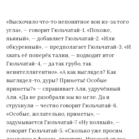
«Выскочило что-то непонятное вон из-за того
угла», — говорит Гюльчатай-1. «Похоже,
пьяный», — добавляет Гюльчатай-2. «Или
обкуренный», — предполагает Гюльчатай-3. «И
хвать её поперёк талии, — подводит итог
Гюльчатай-4, — да так грубо, так
неинтеллигентно». «А как выглядел? Как
выглядел-то, дуры? Приметы! Особые
приметы?» — спрашивает Али, удручённый
Али. «Да не разобрали мы во мгле. Да и
струхнули — честно говорит Гюльчатай-8.
«Особые, желательно, приметы», —
задумывается Гюльчатай-7 «Ну полный», —
говорит Гюльчатай-5. «Сколько уже просим
лампочку в фонарь ввинтить. Никакой от вас