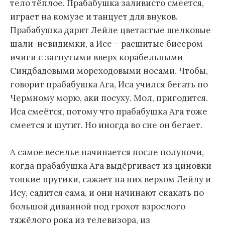
тело тёплое. Прабабушка заливисто смеется,
играет на комузе и танцует для внуков.
Прабабушка дарит Лейле цветастые шелковые
шали-невидимки, а Исе – расшитые бисером
ичиги с загнутыми вверх корабельными
Синдбадовыми мореходовыми носами. Чтобы,
говорит прабабушка Ага, Иса учился бегать по
Чермному морю, аки посуху. Мол, пригодится.
Иса смеётся, потому что прабабушка Ага тоже
смеется и шутит. Но иногда во сне он бегает.
А самое веселье начинается после полуночи,
когда прабабушка Ага выдёргивает из циновки
тонкие прутики, сажает на них верхом Лейлу и
Ису, садится сама, и они начинают скакать по
большой диванной под грохот взрослого
тяжёлого рока из телевизора, из