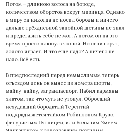
Потом – длинною волоса на бороде,
количеством оборотов вокруг мизинца. Однако
в миру он никогда не носил бороды и ничего
дальше трёхдневной запойной щетины не знал
и представить себе не мог. А потом он на это
время просто плюнул слюной. Но огни горят,
золото играет. И что ещё надо? А ничего не
надо. Всё есть.
В предпоследний перед немыслимым теперь
отъездом день он вынес из номера шорты,
майку-найку, загранпаспорт. Набил карманы
златом, так что чуть не утонул. Обросший
исхудавший бородатый Терентий
подкрадывается тайком Робинзоном Крузо,
фигуристым Пятницей, или Большим Змеем
Чингачгуком к запоздавшим пожилым