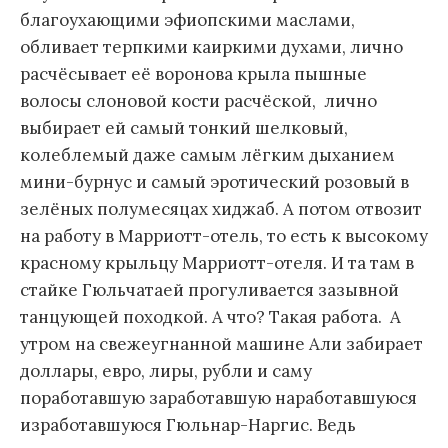
благоухающими эфиопскими маслами,
обливает терпкими каиркими духами, лично
расчёсывает её воронова крыла пышные
волосы слоновой кости расчёской, лично
выбирает ей самый тонкий шелковый,
колеблемый даже самым лёгким дыханием
мини-бурнус и самый эротический розовый в
зелёных полумесяцах хиджаб. А потом отвозит
на работу в Марриотт-отель, то есть к высокому
красному крыльцу Марриотт-отеля. И та там в
стайке Гюльчатаей прогуливается зазывной
танцующей походкой. А что? Такая работа. А
утром на свежеугнанной машине Али забирает
доллары, евро, лиры, рубли и саму
поработавшую заработавшую наработавшуюся
изработавшуюся Гюльнар-Наргис. Ведь