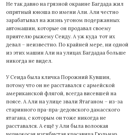
Не так давно на грязной окраине Багдада жил
опрятный юноша по имени Али. Али честно
зарабатывал на жизнь угоном подержанных
автомашин, которые он продавал своему
приятелю рыжему Сеиду. А уж куда тот их
девал – неизвестно. По крайней мере, ни одной
из этих машин Али на улицах Багдадаа больше
никогда не видел.
У Сеида была кличка Порожний Кувшин,
потому что он не расставался с армейской
американской флягой, всегда висевшей на
поясе. А Али на улице звали Ятаганом – из-за
старинного пра-пра-дедовского дамасского
ятагана, с которым он тоже никогда не
расставался. А ещё у Али была волоокая
чернокосая изгибистая красавица Гюльнар,