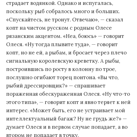
страдает водянкой. Однако и испугалась,
поскольку рыб собралось много и больших.
«Спускайтесь, не тронут. Отвечаю», — сказал
копт на чистом русском с родным Олесе
рязанским акцентом. «Неа, боюсь» — говорит
Олеся. «Ну тогда плывите туда», — говорит
копт, но не ей, а рыбам, и бросает через плечо
сигнальную королевскую креветку. А рыбы,
построившись по росту в колонну по трое,
послушно огибают торец понтона. «Вы что,
рыбий дрессировщик?» — спрашивает
пораженная обескураженная Олеся. «Ну что-то
этого типа», — говорит копт и явно теряет к ней
интерес. «Может быть, его не устраивает мой
интеллектуальный багаж? Ну не грудь же?» —
думает Олеся и в первом случае попадает, а во
втором не попадает в точку.