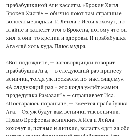
прабабушкиной Аги кассеты. «Брокен Хилл!
Брокен Хилл!» — обычно поют там страшные
волосатые дядьки. И Лейла с Исой хохочут, но
втайне и жалеют этого Брокена, потому что он
хил, а они-то крепки и здоровы. И прабабушка
Ага ещё хоть куда. Плюс мудра.
«Вот подождите, — заговорщицки говорит
прабабушка Ага, — в следующий раз принесу
венички, тогда уж поскачем по-настоящему».
«А следующий раз – это когда умрёт мамин
прадедушка Рамазан?» — спрашивает Иса.
«Постараюсь пораньше, — смеётся прабабушка
Ага. – Ох уж будут вам венички так венички.
Прямо Ерофеевы венички». А Иса и Лейла
хохочут и, потные и липкие, всласть едят за обе