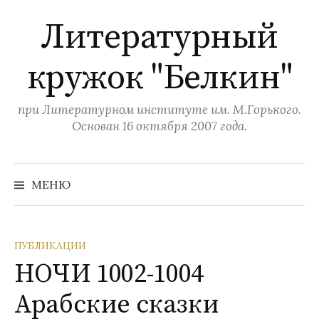
П
Литературный
е
р
кружок "Белкин"
е
й
т
при Литературном институте им. М.Горького.
и
Основан 16 октября 2007 года.
к
с
Н
а
о
МЕНЮ
й
д
т
и
е
:
р
ПУБЛИКАЦИИ
ж
НОЧИ 1002-1004
и
Арабские сказки
м
о