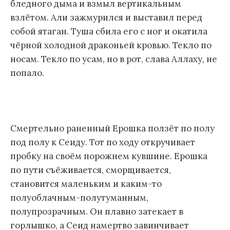
бледного дыма и взмыл вертикальным
взлётом. Али зажмурился и выставил перед
собой ятаган. Туша сбила его с ног и окатила
чёрной холодной драконьей кровью. Текло по
носам. Текло по усам, но в рот, слава Аллаху, не
попало.
Смертельно раненный Ерошка ползёт по полу
под полу к Сеиду. Тот по ходу откручивает
пробку на своём порожнем кувшине. Ерошка
по пути съёживается, сморщивается,
становится маленьким и каким-то
полуоблачным-полутуманным,
полупрозрачным. Он плавно затекает в
горлышко, а Сеид намертво завинчивает