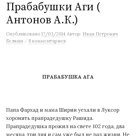
Прабабушки Аги (
м
у
Антонов А.К.)
Опубликовано
17/03/2014
Автор:
Иван Петрович
/
Белкин
8 комментариев
ПРАБАБУШКА АГА
Папа Фархад и мама Ширин уехали в Луксор
хоронить прапрадедушку Рашида.
Прапрадедушка прожил на свете 102 года, два
месяца, три дня и сам уже был не рад жизни. Не