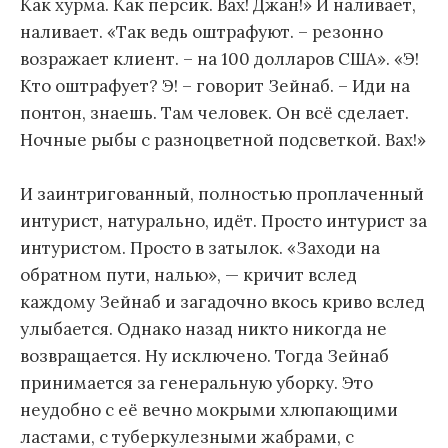
Как хурма. Как персик. Вах! Джан!» И наливает,
наливает. «Так ведь оштрафуют. – резонно
возражает клиент. – на 100 долларов США». «Э!
Кто оштрафует? Э! – говорит Зейнаб. – Иди на
понтон, знаешь. Там человек. Он всё сделает.
Ночные рыбы с разноцветной подсветкой. Вах!»
И заинтригованный, полностью проплаченный
интурист, натурально, идёт. Просто интурист за
интуристом. Просто в затылок. «Заходи на
обратном пути, налью», — кричит вслед
каждому Зейнаб и загадочно вкось криво вслед
улыбается. Однако назад никто никогда не
возвращается. Ну исключено. Тогда Зейнаб
принимается за генеральную уборку. Это
неудобно с её вечно мокрыми хлюпающими
ластами, с туберкулезными жабрами, с