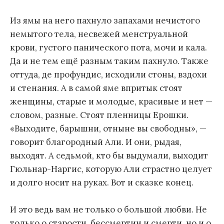
Из ямы на него пахнуло запахами нечистого
немытого тела, несвежей менструальной
крови, густого панического пота, мочи и кала.
Да и не тем ещё разным таким пахнуло. Также
оттуда, де профундис, исходили стоны, вздохи
и стенания. А в самой яме впритык стоят
женщины, старые и молодые, красивые и нет —
словом, разные. Стоят пленницы Ерошки.
«Выходите, барышни, отныне вы свободны», —
говорит благородный Али. И они, рыдая,
выходят. А седьмой, кто бы выдумали, выходит
Гюльнар-Наргис, которую Али страстно целует
и долго носит на руках. Вот и сказке конец.
И это ведь вам не только о большой любви. Не
только о старости, бессмертии и смерти, но и о