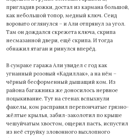
пригладив рожки, достал из кармана большой,
как небольшой топор, медный ключ. Сеид
воровато оглянулся – и Али отпрянул за угол.
Там он дождался скрежета ключа, скрипа
несмазанной двери, ещё скрипа. И тогда
обнажил ятаган и ринулся вперёд.
В сумраке гаража Али увидел с год как
угнанный розовый «Кадиллак», а на нём –
чёрный бесформенный дышащий ком. Из
района багажника же доносилось нервное
поцыкивание. Тут на стенах вспыхнули
факелы, ком расправил перепончатые грязно-
жёлтые крылья, забил-заколотил по крыше
чешуйчатым хвостом, ощерил пасть, испустил
из неё струйку зловонного выхлопного