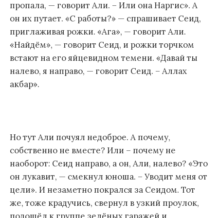
пропала, — говорит Али. – Или она Наргис». А
он их путает. «С работы?» — спрашивает Сеид,
приглаживая рожки. «Ага», — говорит Али.
«Найдём», — говорит Сеид, и рожки торчком
встают на его яйцевидном темени. «Давай ты
налево, я направо, — говорит Сеид. – Аллах
акбар».
Но тут Али почуял недоброе. А почему,
собственно не вместе? Или – почему не
наоборот: Сеид направо, а он, Али, налево? «Это
он лукавит, — смекнул юноша. – Уводит меня от
цели». И незаметно покрался за Сеидом. Тот
же, тоже крадучись, свернул в узкий проулок,
подошёл к группе зелёных гаражей и,