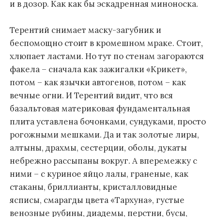
и в дозор. Как как бы эскадренная миноноска.
Терентий снимает маску-загубник и
беспомощно стоит в кромешном мраке. Стоит,
хлюпает ластами. Но тут по стенам загораются
факела – сначала как зажигалки «Крикет»,
потом – как язычки автогенов, потом – как
вечные огни. И Терентий видит, что вся
базальтовая материковая фундаментальная
плита уставлена бочонками, сундуками, просто
рогожными мешками. Да и так золотые лиры,
алтыны, драхмы, сестерции, оболы, дукаты
небрежно рассыпаны вокруг. А вперемежку с
ними – с куриное яйцо лалы, граненые, как
стаканы, бриллианты, кристалловидные
ясписы, смарагды цвета «Тархуна», густые
венозные рубины, диадемы, перстни, бусы,