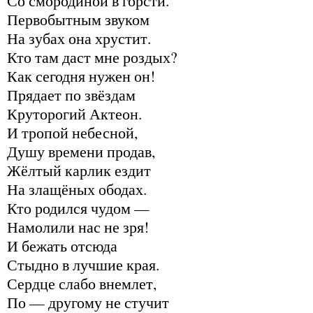
Со смородиной в горсти.
Первобытным звуком
На зубах она хрустит.
Кто там даст мне роздых?
Как сегодня нужен он!
Прядает по звёздам
Круторогий Актеон.
И тропой небесной,
Душу времени продав,
Жёлтый карлик ездит
На злащёных ободах.
Кто родился чудом —
Намолили нас не зря!
И бежать отсюда
Стыдно в лучшие края.
Сердце слабо внемлет,
По — другому не стучит