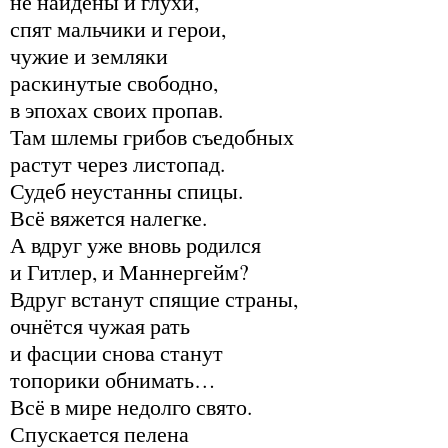
не найдены и глухи,
спят мальчики и герои,
чужие и земляки
раскинутые свободно,
в эпохах своих пропав.
Там шлемы грибов съедобных
растут через листопад.
Судеб неустанны спицы.
Всё вяжется налегке.
А вдруг уже вновь родился
и Гитлер, и Маннергейм?
Вдруг встанут спящие страны,
очнётся чужая рать
и фасции снова станут
топорики обнимать…
Всё в мире недолго свято.
Спускается пелена