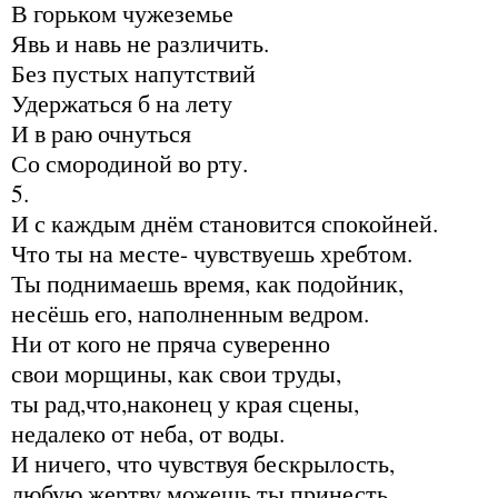
В горьком чужеземье
Явь и навь не различить.
Без пустых напутствий
Удержаться б на лету
И в раю очнуться
Со смородиной во рту.
5.
И с каждым днём становится спокойней.
Что ты на месте- чувствуешь хребтом.
Ты поднимаешь время, как подойник,
несёшь его, наполненным ведром.
Ни от кого не пряча суверенно
свои морщины, как свои труды,
ты рад,что,наконец у края сцены,
недалеко от неба, от воды.
И ничего, что чувствуя бескрылость,
любую жертву можешь ты принесть.