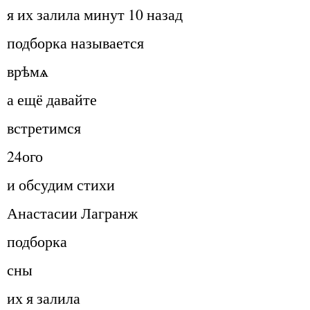
я их залила минут 10 назад
подборка называется
врѣмѧ
а ещё давайте
встретимся
24ого
и обсудим стихи
Анастасии Лагранж
подборка
сны
их я залила