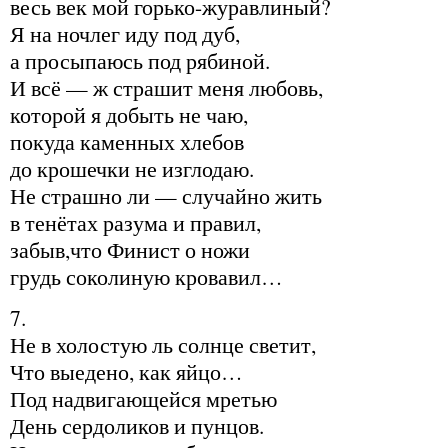
весь век мой горько-журавлиный?
Я на ночлег иду под дуб,
а просыпаюсь под рябиной.
И всё — ж страшит меня любовь,
которой я добыть не чаю,
покуда каменных хлебов
до крошечки не изглодаю.
Не страшно ли — случайно жить
в тенётах разума и правил,
забыв,что Финист о ножи
грудь соколиную кровавил…
7.
Не в холостую ль солнце светит,
Что выедено, как яйцо…
Под надвигающейся мретью
День сердоликов и пунцов.