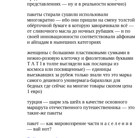
представлениях — ну и в реальности конечно)
пакеты стирали сушили использовали
многократно — ибо они пришли на смену толстой
обёрточной бумаге в которую заворачивали всё —
от сливочного масла до ночных рубашек — и по
своей инновационности соответствовали айфонам
и айпадам в нынешних категориях
женщины с большими пластиковыми сумками в
нежно-розовую клеточку и фиолетовыми буквами
T A T I в толпе выглядели как посланцы из
космоса или посвященные) — единицы
выезжавших за рубеж только знали что это марка
самого дешевого универмага-барахолки для
бедных где сейчас на многие товары скопом цена
1 евро)
турция — шарм эль шейх в качестве основного
маршрута отечественного путешественника — это
такие-же пакеты
пакет — как мировоззрение части н а с е л е н и я
— вай нот?