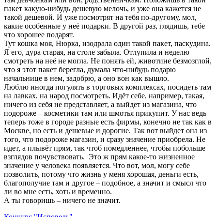
пакет какую-нибудь дешевую мелочь, и уже она кажется не
такой дешевой. И уже посмотрят на тебя по-другому, мол,
какие особенные у неё подарки. В другой раз, глядишь, тебе
что хорошее подарят.
Тут кошка моя, Нюрка, изодрала один такой пакет, паскудина.
Я его, дура старая, на столе забыла. Отлупила и неделю
смотреть на неё не могла. Не понять ей, животине безмозглой,
что я этот пакет берегла, думала что-нибудь подарю
начальнице в нем, задобрю, а оно вон как вышло.
Люблю иногда погулять в торговых комплексах, посидеть там
на лавках, на народ посмотреть. Идёт себе, например, такая,
ничего из себя не представляет, а выйдет из магазина, что
подороже – косметики там или шмотья прикупит. У нас ведь
теперь тоже в городе разные есть фирмы, конечно не так как в
Москве, но есть и дешевые и дорогие. Так вот выйдет она из
того, что подороже магазин, и сразу значение приобрела. Не
идет, а плывёт прям, так чтоб помедленнее, чтобы побольше
взглядов почувствовать. Это ж прям какое-то жизненное
значение у человека появляется. Что вот, мол, могу себе
позволить, потому что жизнь у меня хорошая, деньги есть,
благополучие там и другое – подобное, а значит и смысл что
ли во мне есть, хоть и временно.
А ты говоришь – ничего не значит.
Конкурс "Исповедь"