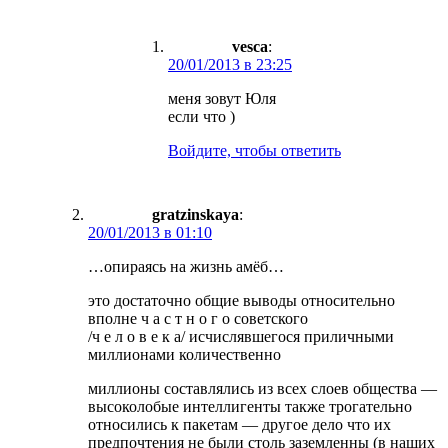
vesca
:
20/01/2013 в 23:25
меня зовут Юля
если что )
Войдите, чтобы ответить
gratzinskaya
:
20/01/2013 в 01:10
…опираясь на жизнь амёб…
это достаточно общие выводы относительно
вполне ч а с т н о г о советского
/ч е л о в е к а/ исчислявшегося приличными
миллионами количественно
миллионы составлялись из всех слоев общества —
высоколобые интеллигенты также трогательно
относились к пакетам — другое дело что их
предпочтения не были столь заземленны (в наших