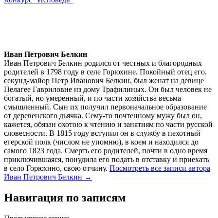
Иван Петрович Белкин
Иван Петрович Белкин родился от честных и благородных
родителей в 1798 году в селе Горюхине. Покойный отец его,
секунд-майор Петр Иванович Белкин, был женат на девице
Пелагее Гавриловне из дому Трафилиных. Он был человек не
богатый, но умеренный, и по части хозяйства весьма
смышленный. Сын их получил первоначальное образование
от деревенского дьячка. Сему-то почтенному мужу был он,
кажется, обязан охотою к чтению и занятиям по части русской
словесности. В 1815 году вступил он в службу в пехотный
егерской полк (числом не упомню), в коем и находился до
самого 1823 года. Смерть его родителей, почти в одно время
приключившаяся, понудила его подать в отставку и приехать
в село Горюхино, свою отчину.
Посмотреть все записи автора
Иван Петрович Белкин →
Навигация по записям