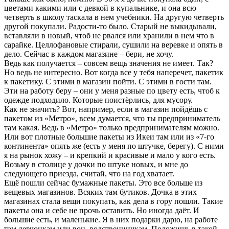
цветами какими или с девкой в купальнике, и она всю
четверть в школу таскала в нем учебники. На другую четверть
другой покупали. Радости-то было. Старый не выкидывали,
вставляли в новый, чтоб не рвался или хранили в нем что в
сарайке. Целлофановые стирали, сушили на веревке и опять в
дело. Сейчас в каждом магазине – бери, не хочу.
Ведь как получается – совсем вещь значения не имеет. Так?
Но ведь не интересно. Вот когда все у тебя наперечет, пакетик
к пакетику. С этими в магазин пойти. С этими в гости там.
Эти на работу беру – они у меня разные по цвету есть, чтоб к
одежде подходило. Которые поистёрлись, для мусору.
Как не значить? Вот, например, если в магазин пойдёшь с
пакетом из «Метро», всем думается, что ты предприниматель
там какая. Ведь в «Метро» только предпринимателям можно.
Или вот плотные большие пакеты из Икеи там или из «7-го
континента» опять же (есть у меня по штучке, берегу). С ними
я на рынок хожу – и крепкий и красивые и мало у кого есть.
Возьму в столице у дочки по штуке новых, и мне до
следующего приезда, считай, что на год хватает.
Ещё пошли сейчас бумажные пакеты. Это все больше из
вещевых магазинов. Всяких там бутиков. Дочка в этих
магазинах стала вещи покупать, как дела в гору пошли. Такие
пакеты она и себе не прочь оставить. Но иногда даёт. И
большие есть, и маленькие. Я в них подарки дарю, на работе
там девчонкам или вон, родственничкам. Положишь в такой