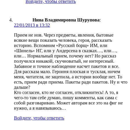
Войдите, чтобы ответить
Нина Владимировна Шурупова
:
22/01/2013 в 13:32
Прием не нов. Через предметы, явления, бытовые
всякие вещи показать человека, героя, рассказать
историю. Вспомним «Русский борщ» ИМ, или
«Шинель» НГ, или у Андерсена в сказках…, или…,
или… Нормальный прием, почему нет? Но рассказ
получился никакой, скучноватый, не интересный.
Забавное и точное наблюдение насчет пакетов и все.
Для рассказа мало. Героиня плоская и тусклая, ничем
меня, читателя, не зацепила, а истории вообще нет. То
есть, прием ради приема. Пакеты ради пакетов. Ну и что
дальше?
Кто согласен, кто не согласен, откликнитесь! А то, я
чего-то там себе думаю, пишу комменты, как сама с
собой разговариваю. Может авторам все это на фиг не
нужно, а я навязываюсь…
Войдите, чтобы ответить