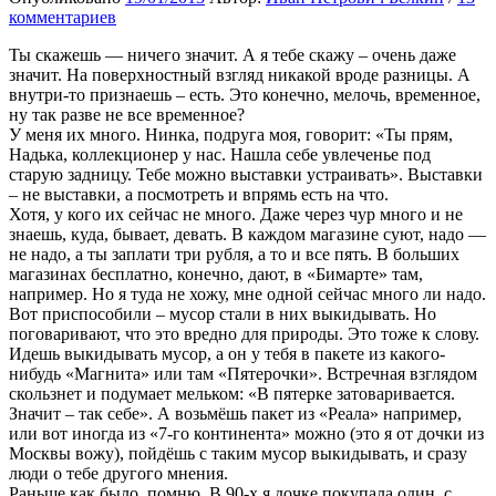
комментариев
Ты скажешь — ничего значит. А я тебе скажу – очень даже
значит. На поверхностный взгляд никакой вроде разницы. А
внутри-то признаешь – есть. Это конечно, мелочь, временное,
ну так разве не все временное?
У меня их много. Нинка, подруга моя, говорит: «Ты прям,
Надька, коллекционер у нас. Нашла себе увлеченье под
старую задницу. Тебе можно выставки устраивать». Выставки
– не выставки, а посмотреть и впрямь есть на что.
Хотя, у кого их сейчас не много. Даже через чур много и не
знаешь, куда, бывает, девать. В каждом магазине суют, надо —
не надо, а ты заплати три рубля, а то и все пять. В больших
магазинах бесплатно, конечно, дают, в «Бимарте» там,
например. Но я туда не хожу, мне одной сейчас много ли надо.
Вот приспособили – мусор стали в них выкидывать. Но
поговаривают, что это вредно для природы. Это тоже к слову.
Идешь выкидывать мусор, а он у тебя в пакете из какого-
нибудь «Магнита» или там «Пятерочки». Встречная взглядом
скользнет и подумает мельком: «В пятерке затоваривается.
Значит – так себе». А возьмёшь пакет из «Реала» например,
или вот иногда из «7-го континента» можно (это я от дочки из
Москвы вожу), пойдёшь с таким мусор выкидывать, и сразу
люди о тебе другого мнения.
Раньше как было, помню. В 90-х я дочке покупала один, с