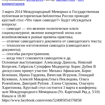
комментариев
3 марта 2014 Международный Мемориал и Государственная
публичная историческая библиотека России проводят
круглый стол «Что такое самиздат?» Будут обсуждаться
вопросы:
— самиздат — это явление политическое или/и
социокультурное, явление конкретной эпохи или
возобновляемая в разные времена практика;
— отличие самиздатского документа от самиздатского текста;
— технологии изготовления самиздата (самиздатского
документа);
— способы распространения;
— когда текст становится самиздатом и др.
Основные выступающие: Александр Даниэль, Николай
Котрелев, Габриэль Суперфин Модератор: Борис Дубин В
дискуссиии примут участие: Михаил Афанасьев, Борис
Беленкин, Ирина Гордеева, Вячеслав Игрунов, Геннадий
Кузовкин, Алексей Макаров,Ольга Неклюдова, Ольга
Розенблюм, Дмитрий Рублев , Елена Струкова, Ольгерта
Харитонова. Круглый стол состоится 3 марта в конференц-
зале Международного Мемориала (Ул. Каретный Ряд д. 5/10)
Начало в 18.00
https://www.facebook.com/events/524085054376858/