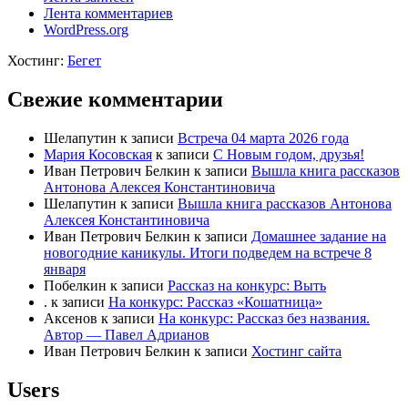
Лента комментариев
WordPress.org
Хостинг:
Бегет
Свежие комментарии
Шелапутин
к записи
Встреча 04 марта 2026 года
Мария Косовская
к записи
С Новым годом, друзья!
Иван Петрович Белкин
к записи
Вышла книга рассказов
Антонова Алексея Константиновича
Шелапутин
к записи
Вышла книга рассказов Антонова
Алексея Константиновича
Иван Петрович Белкин
к записи
Домашнее задание на
новогодние каникулы. Итоги подведем на встрече 8
января
Побелкин
к записи
Рассказ на конкурс: Выть
.
к записи
На конкурс: Рассказ «Кошатница»
Аксенов
к записи
На конкурс: Рассказ без названия.
Автор — Павел Адрианов
Иван Петрович Белкин
к записи
Хостинг сайта
Users