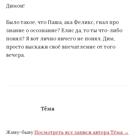
Димон!
м
у
Было такое, что Паша, ака Феликс, гнал про
знание о осознание? Елис да, то ты что-либо
понял? Я вот лично ничего не понял. Дим,
просто выскажи своё впечатление от того
вечера.
Тёма
Живу-быву
Посмотреть все записи автора Тёма →