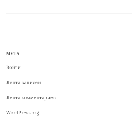
п
о
з
а
п
МЕТА
и
Войти
с
Лента записей
я
м
Лента комментариев
WordPress.org