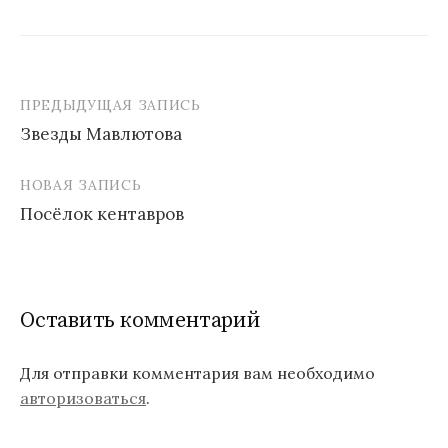
ПРЕДЫДУЩАЯ ЗАПИСЬ
Звезды Мавлютова
Н
НОВАЯ ЗАПИСЬ
а
Посёлок кентавров
в
и
г
Оставить комментарий
а
ц
Для отправки комментария вам необходимо
авторизоваться
.
и
я