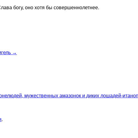
лава богу, оно хотя бы совершеннолетнее.
игель →
нелюдей, мужественных амазонок и диких лошадей-итаноп
я
.