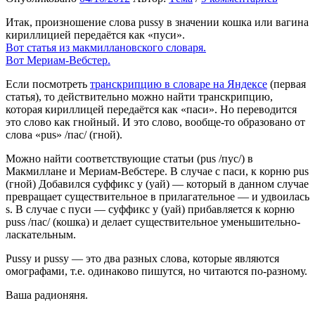
Итак, произношение слова pussy в значении кошка или вагина
кириллицией передаётся как «пуси».
Вот статья из макмиллановского словаря.
Вот Мериам-Вебстер.
Если посмотреть
транскрипцию в словаре на Яндексе
(первая
статья), то действительно можно найти транскрипцию,
которая кириллицей передаётся как «паси». Но переводится
это слово как гнойный. И это слово, вообще-то образовано от
слова «pus» /пас/ (гной).
Можно найти соответствующие статьи (pus /пус/) в
Макмиллане и Мериам-Вебстере. В случае с паси, к корню pus
(гной) Добавился суффикс y (уай) — который в данном случае
превращает существительное в прилагательное — и удвоилась
s. В случае с пуси — суффикс y (уай) прибавляется к корню
puss /пас/ (кошка) и делает существительное уменьшительно-
ласкательным.
Pussy и pussy — это два разных слова, которые являются
омографами, т.е. одинаково пишутся, но читаются по-разному.
Ваша радионяня.