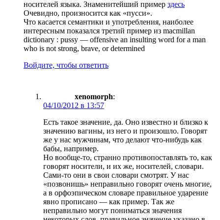
носителей языка. Знаменитейший пример
здесь
Очевидно, произносится как «пусси».
Что касается семантики и употребления, наиболее
интересным показался третий пример из macmillan
dictionary : pussy — offensive an insulting word for a man
who is not strong, brave, or determined
Войдите, чтобы ответить
xenomorph
:
04/10/2012 в 13:57
Есть такое значение, да. Оно известно и близко к
значению вагины, из него и произошло. Говорят
же у нас мужчинам, что делают что-нибудь как
бабы, например.
Но вообще-то, странно противопоставлять то, как
говорят носители, и их же, носителей, словари.
Сами-то они в свои словари смотрят. У нас
«позвонишь» неправильно говорят очень многие,
а в орфоэпическом словаре правильное ударение
явно прописано — как пример. Так же
неправильно могут пониматься значения
некоторых слов, правильное значение указано в