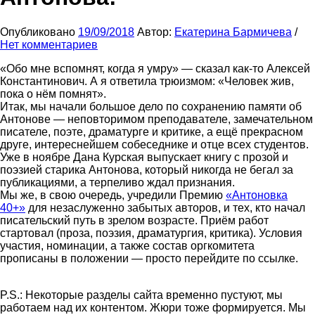
Опубликовано
19/09/2018
Автор:
Екатерина Бармичева
/
Нет комментариев
«Обо мне вспомнят, когда я умру» — сказал как-то Алексей
Константинович. А я ответила трюизмом: «Человек жив,
пока о нём помнят».
Итак, мы начали большое дело по сохранению памяти об
Антонове — неповторимом преподавателе, замечательном
писателе, поэте, драматурге и критике, а ещё прекрасном
друге, интереснейшем собеседнике и отце всех студентов.
Уже в ноябре Дана Курская выпускает книгу с прозой и
поэзией старика Антонова, который никогда не бегал за
публикациями, а терпеливо ждал признания.
Мы же, в свою очередь, учредили Премию
«Антоновка
40+»
для незаслуженно забытых авторов, и тех, кто начал
писательский путь в зрелом возрасте. Приём работ
стартовал (проза, поэзия, драматургия, критика). Условия
участия, номинации, а также состав оргкомитета
прописаны в положении — просто перейдите по ссылке.
P.S.: Некоторые разделы сайта временно пустуют, мы
работаем над их контентом. Жюри тоже формируется. Мы