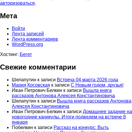
авторизоваться
.
Мета
Войти
Лента записей
Лента комментариев
WordPress.org
Хостинг:
Бегет
Свежие комментарии
Шелапутин
к записи
Встреча 04 марта 2026 года
Мария Косовская
к записи
С Новым годом, друзья!
Иван Петрович Белкин
к записи
Вышла книга
рассказов Антонова Алексея Константиновича
Шелапутин
к записи
Вышла книга рассказов Антонова
Алексея Константиновича
Иван Петрович Белкин
к записи
Домашнее задание на
новогодние каникулы. Итоги подведем на встрече 8
января
Побелкин
к записи
Рассказ на конкурс: Выть