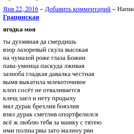
Янв 22, 2016
~
Добавить комментарий
~ Напи
Грацинская
ягодка моя
ты духмяная да смердишь
взор лазоревый скула высокая
на чумазой роже глаза Божии
пава-умница паскуда лживая
зазноба гладкая давалка честная
вымя выкатила млекоточивое
клоп сосёт не отваливается
клещ заел и нету продыху
мял дурак брехлив боязлив
взял дурак сметлив опортфелился
всё ж люблю тебя за мамку с тятею
ими полны рвы зато малину рви