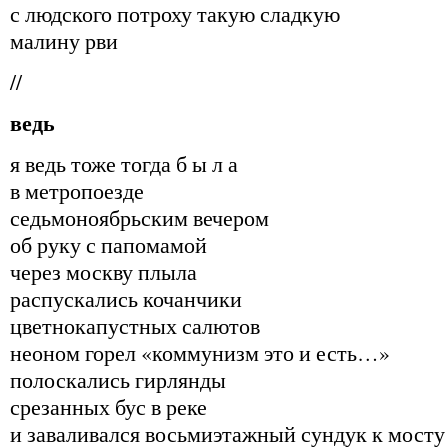
с людского потроху такую сладкую
малину рви
//
ведь
я ведь тоже тогда б ы л а
в метропоезде
седьмоноябрьским вечером
об руку с папомамой
через москву плыла
распускались кочанчики
цветнокапустных салютов
неоном горел «коммунизм это и есть…»
полоскались гирлянды
срезанных бус в реке
и заваливался восьмиэтажный сундук к мосту