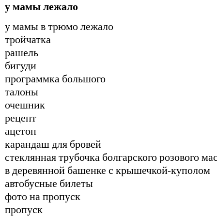
у мамы лежало
у мамы в трюмо лежало
тройчатка
рашель
бигуди
программка большого
талоны
очешник
рецепт
ацетон
карандаш для бровей
стеклянная трубочка болгарского розового ма
в деревянной башенке с крышечкой-куполом
автобусные билеты
фото на пропуск
пропуск