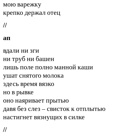
мою варежку
крепко держал отец
//
ап
вдали ни зги
ни труб ни башен
лишь поле полно манной каши
ушат снятого молока
здесь время вязко
но в рывке
оно наяривает прытью
давя без слез – свисток к отплытью
настигнет вязнущих в силке
//