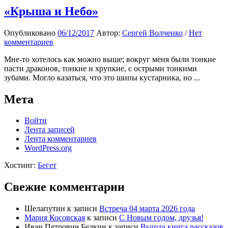
«Крыша и Небо»
Опубликовано
06/12/2017
Автор:
Сергей Волченко
/
Нет
комментариев
Мне-то хотелось как можно выше; вокруг меня были тонкие
пасти драконов, тонкие и хрупкие, с острыми тонкими
зубами. Могло казаться, что это шипы кустарника, но ...
Мета
Войти
Лента записей
Лента комментариев
WordPress.org
Хостинг:
Бегет
Свежие комментарии
Шелапутин
к записи
Встреча 04 марта 2026 года
Мария Косовская
к записи
С Новым годом, друзья!
Иван Петрович Белкин
к записи
Вышла книга рассказов