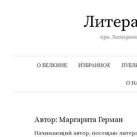
П
е
Литера
р
е
при Литерату
й
т
и
к
О БЕЛКИНЕ
ИЗБРАННОЕ
ПУБЛ
с
о
О Н
д
е
р
ж
Автор:
Маргарита Герман
и
м
Начинающий автор, посещаю литера