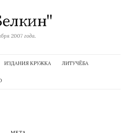
Белкин"
ря 2007 года.
Н
а
ИЗДАНИЯ КРУЖКА
ЛИТУЧЁБА
й
т
и
О
:
МЕТА