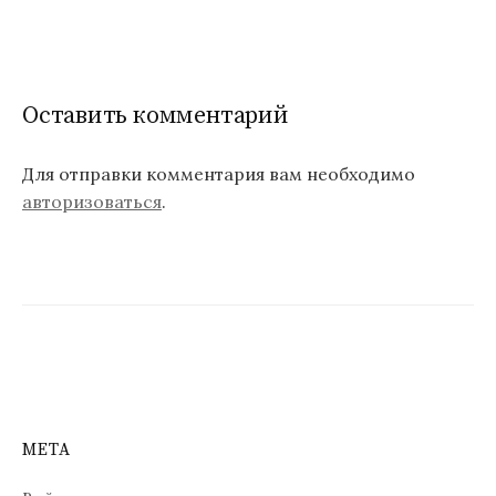
а
в
и
Оставить комментарий
г
Для отправки комментария вам необходимо
а
авторизоваться
.
ц
и
я
п
о
з
МЕТА
а