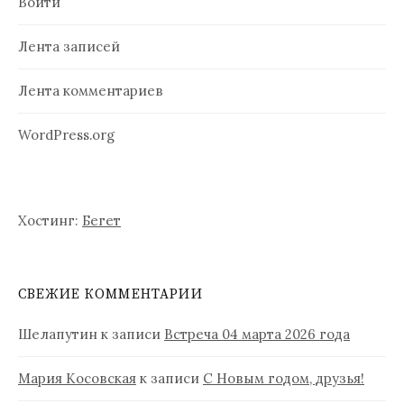
п
Войти
и
Лента записей
с
Лента комментариев
я
м
WordPress.org
Хостинг:
Бегет
СВЕЖИЕ КОММЕНТАРИИ
Шелапутин
к записи
Встреча 04 марта 2026 года
Мария Косовская
к записи
С Новым годом, друзья!