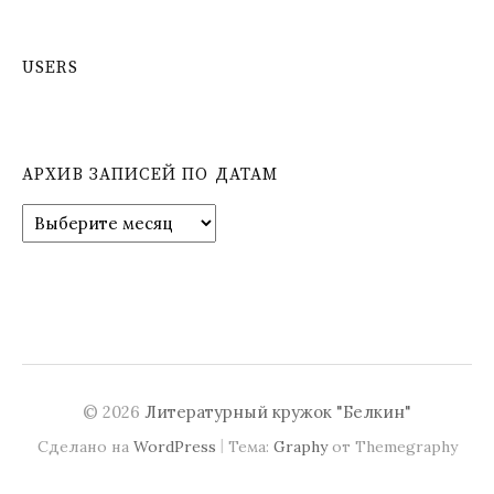
USERS
АРХИВ ЗАПИСЕЙ ПО ДАТАМ
А
р
х
и
в
з
а
п
и
© 2026
Литературный кружок "Белкин"
с
|
Сделано на
WordPress
Тема:
Graphy
от Themegraphy
е
й