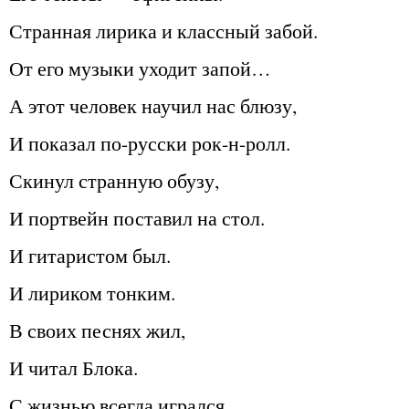
Странная лирика и классный забой.
От его музыки уходит запой…
А этот человек научил нас блюзу,
И показал по-русски рок-н-ролл.
Скинул странную обузу,
И портвейн поставил на стол.
И гитаристом был.
И лириком тонким.
В своих песнях жил,
И читал Блока.
С жизнью всегда игрался,