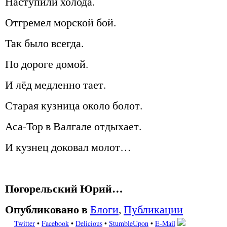
Наступили холода.
Отгремел морской бой.
Так было всегда.
По дороге домой.
И лёд медленно тает.
Старая кузница около болот.
Аса-Тор в Валгале отдыхает.
И кузнец доковал молот…
Погорельский Юрий…
Опубликовано в
Блоги
,
Публикации
Twitter
•
Facebook
•
Delicious
•
StumbleUpon
•
E-Mail