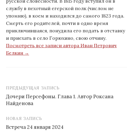
русской словесности. В 1815 году вступил он в
службу в пехотный егерской полк (числом не
упомню), в коем и находился до самого 1823 года.
Смерть его родителей, почти в одно время
приключившаяся, понудила его подать в отставку
и приехать в село Горюхино, свою отчину.
Посмотреть все записи автора Иван Петрович
Белкин →
ПРЕДЫДУЩАЯ ЗАПИСЬ
Дочери Персефоны. Глава 1. Автор Роксана
Найденова
Н
а
НОВАЯ ЗАПИСЬ
в
Встреча 24 января 2024