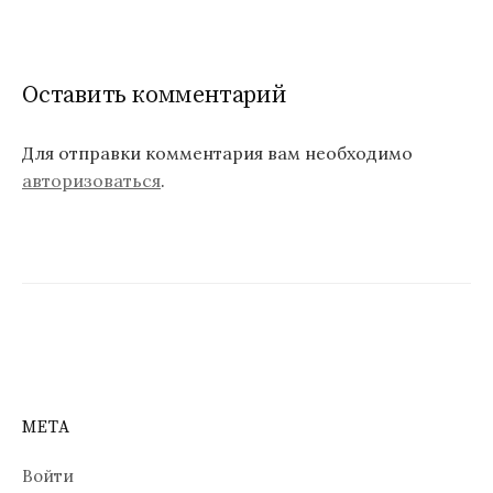
и
г
а
Оставить комментарий
ц
Для отправки комментария вам необходимо
и
авторизоваться
.
я
п
о
з
а
п
МЕТА
и
с
Войти