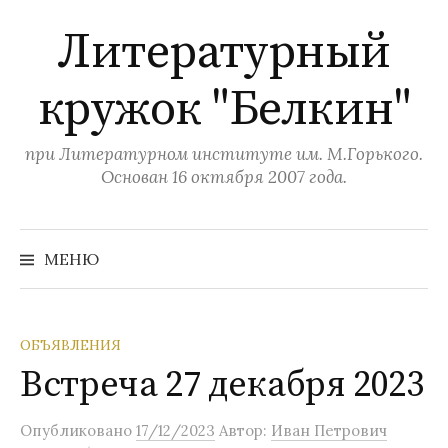
П
Литературный
е
р
кружок "Белкин"
е
й
т
при Литературном институте им. М.Горького.
и
Основан 16 октября 2007 года.
к
с
Н
а
о
МЕНЮ
й
д
т
и
е
:
р
ОБЪЯВЛЕНИЯ
ж
Встреча 27 декабря 2023
и
м
Опубликовано
17/12/2023
Автор:
Иван Петрович
о