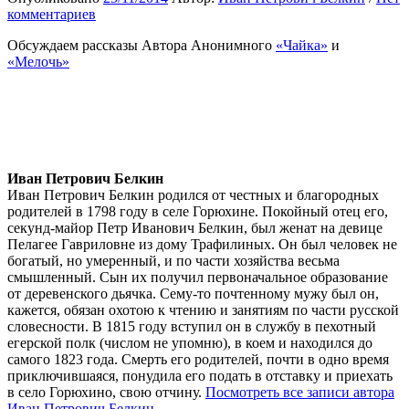
комментариев
Обсуждаем рассказы Автора Анонимного
«Чайка»
и
«Мелочь»
Иван Петрович Белкин
Иван Петрович Белкин родился от честных и благородных
родителей в 1798 году в селе Горюхине. Покойный отец его,
секунд-майор Петр Иванович Белкин, был женат на девице
Пелагее Гавриловне из дому Трафилиных. Он был человек не
богатый, но умеренный, и по части хозяйства весьма
смышленный. Сын их получил первоначальное образование
от деревенского дьячка. Сему-то почтенному мужу был он,
кажется, обязан охотою к чтению и занятиям по части русской
словесности. В 1815 году вступил он в службу в пехотный
егерской полк (числом не упомню), в коем и находился до
самого 1823 года. Смерть его родителей, почти в одно время
приключившаяся, понудила его подать в отставку и приехать
в село Горюхино, свою отчину.
Посмотреть все записи автора
Иван Петрович Белкин →