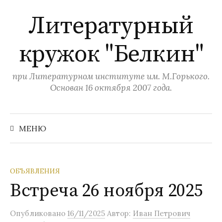
П
Литературный
е
р
кружок "Белкин"
е
й
т
при Литературном институте им. М.Горького.
и
Основан 16 октября 2007 года.
к
с
Н
а
о
МЕНЮ
й
д
т
и
е
:
р
ОБЪЯВЛЕНИЯ
ж
Встреча 26 ноября 2025
и
м
Опубликовано
16/11/2025
Автор:
Иван Петрович
о