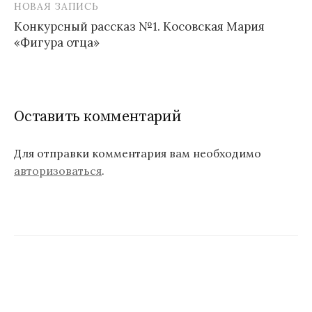
НОВАЯ ЗАПИСЬ
а
Конкурсный рассказ №1. Косовская Мария
в
«Фигура отца»
и
г
а
Оставить комментарий
ц
Для отправки комментария вам необходимо
и
авторизоваться
.
я
п
о
з
а
п