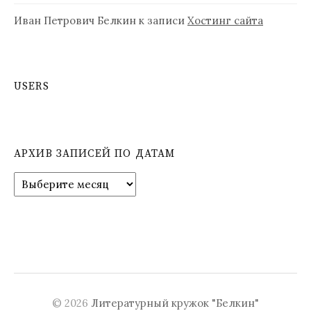
Иван Петрович Белкин
к записи
Хостинг сайта
USERS
АРХИВ ЗАПИСЕЙ ПО ДАТАМ
А
р
х
и
в
з
а
п
и
© 2026
Литературный кружок "Белкин"