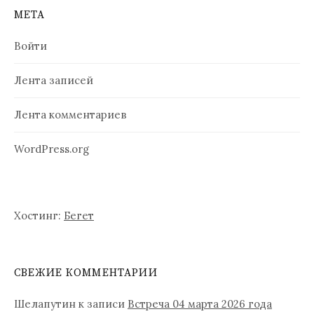
МЕТА
и
с
Войти
я
Лента записей
м
Лента комментариев
WordPress.org
Хостинг:
Бегет
СВЕЖИЕ КОММЕНТАРИИ
Шелапутин
к записи
Встреча 04 марта 2026 года