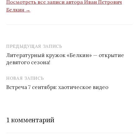
Посмотреть все записи автора Иван Петрович
Белкин →
ПРЕДЫДУЩАЯ ЗАПИСЬ
Литературный кружок «Белкин» — открытие
девятого сезона!
Н
а
НОВАЯ ЗАПИСЬ
в
Встреча 7 сентября: хаотическое видео
и
г
а
1 комментарий
ц