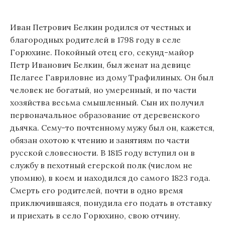
Иван Петрович Белкин родился от честных и
благородных родителей в 1798 году в селе
Горюхине. Покойный отец его, секунд-майор
Петр Иванович Белкин, был женат на девице
Пелагее Гавриловне из дому Трафилиных. Он был
человек не богатый, но умеренный, и по части
хозяйства весьма смышленный. Сын их получил
первоначальное образование от деревенского
дьячка. Сему-то почтенному мужу был он, кажется,
обязан охотою к чтению и занятиям по части
русской словесности. В 1815 году вступил он в
службу в пехотный егерской полк (числом не
упомню), в коем и находился до самого 1823 года.
Смерть его родителей, почти в одно время
приключившаяся, понудила его подать в отставку
и приехать в село Горюхино, свою отчину.