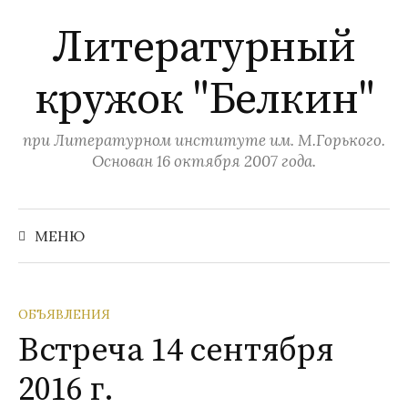
П
Литературный
е
р
кружок "Белкин"
е
й
т
при Литературном институте им. М.Горького.
и
Основан 16 октября 2007 года.
к
с
Н
а
о
МЕНЮ
й
д
т
и
е
:
р
ОБЪЯВЛЕНИЯ
ж
Встреча 14 сентября
и
2016 г.
м
о