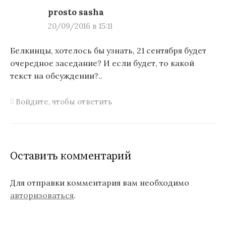
и
prosto sasha
я
20/09/2016 в 15:11
п
Белкинцы, хотелось бы узнать, 21 сентября будет
о
очередное заседание? И если будет, то какой
з
текст на обсуждении?..
а
Войдите, чтобы ответить
п
и
с
Оставить комментарий
я
м
Для отправки комментария вам необходимо
авторизоваться
.