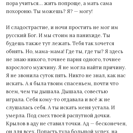
пора учиться… жить попроще, а мать сама
похороню. Ты можешь? Я? — могу!
И сладострастие, и ночи простить не мог им
русский Бог. И мы стоим на панихиде. Ты
будешь также тут лежать. Тебя так хочется
обнять. Но, мама-мама! Где ты, где ты? Я здесь
не знаю никого, точнее парня одного, точнее
взрослого мужчину. Я не могла найти причину.
Я не звонила суток пять. Никто не знал, как нас
искать. А я была твоим спасеньем, почти что
всем, чем ты дышала. Дышала, совестью
играла. Себя кому-то отдавала и всё ж не
слушалась себя. А ты искать меня устала. И
умерла. Под смех твоей распутной дочки.
Крылов в аду не ставил точки. Ад — бесконечен,
он для всех. Попасть туда большой успех, на