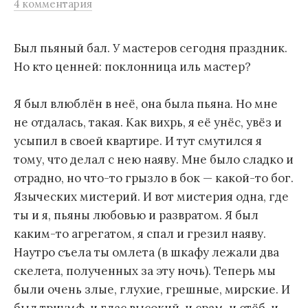
4 комментария
м
у
Был пьяный бал. У мастеров сегодня праздник.
Но кто ценней: поклонница иль мастер?
Я был влюблён в неё, она была пьяна. Но мне
не отдалась, такая. Как вихрь, я её унёс, увёз и
усыпил в своей квартире. И тут смутился я
тому, что делал с нею наяву. Мне было сладко и
отрадно, но что-то грызло в бок — какой-то бог.
Языческих мистерий. И вот мистерия одна, где
ты и я, пьяны любовью и развратом. Я был
каким-то агрегатом, я спал и грезил наяву.
Наутро съела ты омлета (в шкафу лежали два
скелета, полученных за эту ночь).
Теперь мы
были очень злые, глухие, грешные, мирские. И