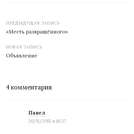
ПРЕДЫДУЩАЯ ЗАПИСЬ
«Месть развращённого»
Н
НОВАЯ ЗАПИСЬ
а
Объявление
в
и
г
4 комментария
а
ц
и
Павел
20/11/2015 в 16:27
я