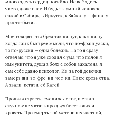
много здесь сердец погибло. Не всё здесь
чисто, даже снег. И будь ты умный человек,
езжай в Сибирь, в Иркутск, к Байкалу — финалу
просто-бытия.
Мне говорят, что бред так пишут, как я пишу,
когда язык быстрее мысли, что по-французски,
то по-русски — одна болезнь. На то я сразу
отвечаю, что я уже сходил с ума, что полон я
иммунитета, душа в боях с собой закалена. Я
сам себе давно психолог. Из-за той девочки
замёрз ши-зо-фре-ни-чес-ки. Плюс кровь отца.
А звали, кстати, её Катей.
Пропала страсть, сменился слог, и стало
скучно мне читать про двух бесстыжих и
кровать. Про смерть той матери несчастной,