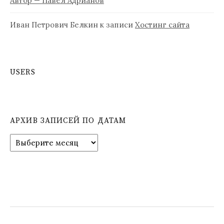
Автор — Павел Адрианов
Иван Петрович Белкин
к записи
Хостинг сайта
USERS
АРХИВ ЗАПИСЕЙ ПО ДАТАМ
А
р
х
и
в
з
а
п