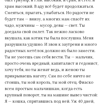
был триумф, и глас высокий, и срам, и стёб, и
храм высокий. В аду всё будет продолжаться.
Смеяться, прыгать, улыбаться. Но радости не
будет там — внизу, а многих мам спасёт их
чадо, мужчины — мусор, девы — свет. Ты
доедала свой омлет. Так нежно ласково
вкушала, как котик ты была послушна. Меня
разрушила удушно. И звон к заутрени и много
радостных метёлок должно их было замести.
Ты не умеешь сам себя вести. Ты — мальчик,
просто очень вредный, капиталист и гедонист,
хочу тебя, но ты женат ведь, и женою ты
прикрываешь наготу. Сам по себе ничто не
стоишь, ты мой король, ты мой отец. Фиаско
всем простым мальчишкам, когда есть
крупный поворот, ты на машине вывез чистой:
Я — кошка, спрятавшись под ней. Уж 40 дней,