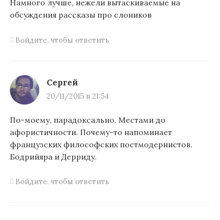
п
Намного лучше, нежели вытаскиваемые на
обсуждения рассказы про слоников
о
з
Войдите, чтобы ответить
а
п
Сергей
и
20/11/2015 в 21:54
с
я
По-моему, парадоксально. Местами до
афористичности. Почему-то напоминает
м
французских философских постмодернистов.
Бодрийяра и Дерриду.
Войдите, чтобы ответить