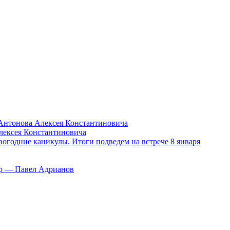
Антонова Алексея Константиновича
лексея Константиновича
вогодние каникулы. Итоги подведем на встрече 8 января
тор — Павел Адрианов