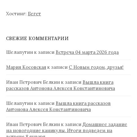
Хостинг:
Бегет
СВЕЖИЕ КОММЕНТАРИИ
Шелапутин
к записи
Встреча 04 марта 2026 года
Мария Косовская
к записи
С Новым годом, друзья!
Иван Петрович Белкин
к записи
Вышла книга
рассказов Антонова Алексея Константиновича
Шелапутин
к записи
Вышла книга рассказов
Антонова Алексея Константиновича
Иван Петрович Белкин
к записи
Домашнее задание
на новогодние каникулы. Итоги подведем на
встрече 8 января