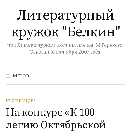
П
Литературный
е
р
кружок "Белкин"
е
й
т
при Литературном институте им. М.Горького.
и
Основан 16 октября 2007 года.
к
с
Н
а
о
МЕНЮ
й
д
т
и
е
:
р
ПУБЛИКАЦИИ
ж
На конкурс «К 100-
и
летию Октябрьской
м
о