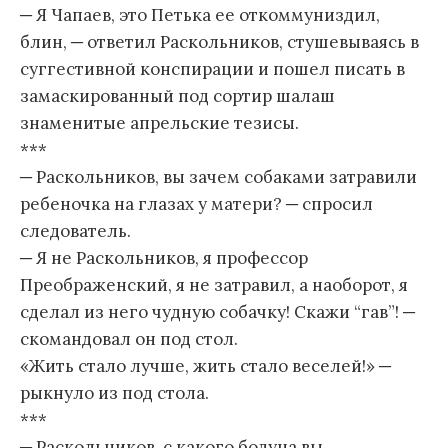
─ Я Чапаев, это Петька ее откоммуниздил,
блин, ─ ответил Раскольников, стушевываясь в
суггестивной конспирации и пошел писать в
замаскированный под сортир шалаш
знаменитые апрельские тезисы.
***
─ Раскольников, вы зачем собаками затравили
ребеночка на глазах у матери? ─ спросил
следователь.
─ Я не Раскольников, я профессор
Преображенский, я не затравил, а наоборот, я
сделал из него чудную собачку! Скажи “гав”! ─
скомандовал он под стол.
«Жить стало лучше, жить стало веселей!» ─
рыкнуло из под стола.
***
─ Раскольников, с какого бодуна вы