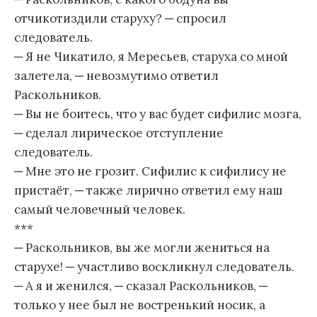
отчикотиздили старуху? ─ спросил
следователь.
─ Я не Чикатило, я Мересьев, старуха со мной
залетела, ─ невозмутимо ответил
Раскольников.
─ Вы не боитесь, что у вас будет сифилис мозга,
─ сделал лирическое отступление
следователь.
─ Мне это не грозит. Сифилис к сифилису не
пристаёт, ─ также лирично ответил ему наш
самый человечный человек.
***
─ Раскольников, вы же могли жениться на
старухе! ─ участливо воскликнул следователь.
─ А я и женился, ─ сказал Раскольников, ─
только у нее был не востренький носик, а