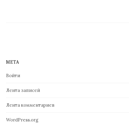
о
з
а
п
и
с
МЕТА
я
Войти
м
Лента записей
Лента комментариев
WordPress.org