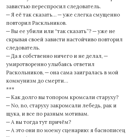
завистью переспросил следователь.
─ Я её так сказать… ─ уже слегка смущенно
повторил Раскльников.
─ Вы ее убили или “так сказать”? ─ уже не
скрывая своей зависти настойчиво повторил
следователь.
─ Да я собственно ничего и не делал, ─
умиротворенно улыбаясь ответил
Раскольников, ─ она сама заигралась в мой
коммунизм до смерти…
***
─ Как долго вы топором кромсали старуху?
─ No, no, старуху закромсали лебедь, рак и
щука, и все по разным мотивам.
─ А вы тогда тут причём?
─ А это они по моему сценарию: я баснописец