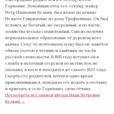
Горюхине. Покойный отец его, секунд-майор
Петр Иванович Белкин, был женат на девице
Пелагее Гавриловне из дому Трафилиных. Он был
человек не богатый, но умеренный, и по части
хозяйства весьма смышленный. Сын их получил
первоначальное образование от деревенского
дьячка. Сему-то почтенному мужу был он, кажется,
обязан охотою к чтению и занятиям по части
русской словесности. В 1815 году вступил он в
службу в пехотный егерской полк (числом не
упомню), в коем и находился до самого 1823 года.
Смерть его родителей, почти в одно время
приключившаяся, понудила его подать в отставку
и приехать в село Горюхино, свою отчину.
Посмотреть все записи автора Иван Петрович
Белкин →