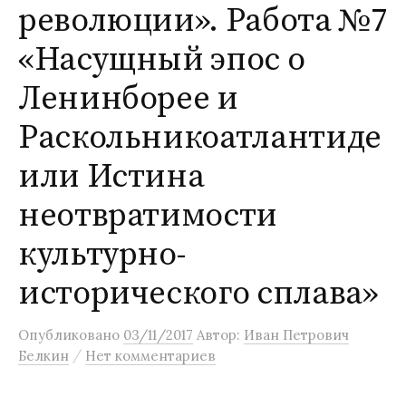
революции». Работа №7
м
у
«Насущный эпос о
Ленинборее и
Раскольникоатлантиде
или Истина
неотвратимости
культурно-
исторического сплава»
Опубликовано
03/11/2017
Автор:
Иван Петрович
/
Белкин
Нет комментариев