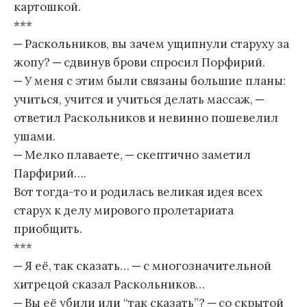
картошкой.
***
─ Раскольников, вы зачем ущипнули старуху за
жопу? ─ сдвинув брови спросил Порфирий.
─ У меня с этим были связаны большие планы:
учиться, учится и учиться делать массаж, ─
ответил Раскольников и невинно пошевелил
ушами.
─ Мелко плаваете, ─ скептично заметил
Парфирий….
Вот тогда-то и родилась великая идея всех
старух к делу мирового пролетариата
приобщить.
***
─ Я её, так сказать… ─ с многозначительной
хитрецой сказал Раскольников…
─ Вы её убили или “так сказать”? ─ со скрытой