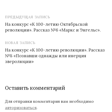
ПРЕДЫДУЩАЯ ЗАПИСЬ
На конкурс «К 100-летию Октябрьской
революции». Рассказ №6 «Маркс и Энгельс».
Н
а
НОВАЯ ЗАПИСЬ
в
На конкурс «К 100-летию революции». Рассказ
№8 «Познавши однажды или инерция
и
зверолюции»
г
а
ц
Оставить комментарий
и
я
Для отправки комментария вам необходимо
авторизоваться
.
п