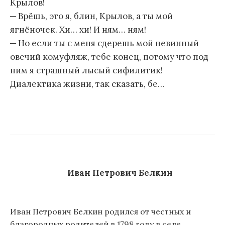
Крылов!
─ Врёшь, это я, блин, Крылов, а ты мой
ягнёночек. Хи… хи! И ням… ням!
─ Но если ты с меня сдерешь мой невинный
овечий комуфляж, тебе конец, потому что под
ним я страшный лысый сифилитик!
Диалектика жизни, так сказать, бе…
Иван Петрович Белкин
Иван Петрович Белкин родился от честных и
благородных родителей в 1798 году в селе