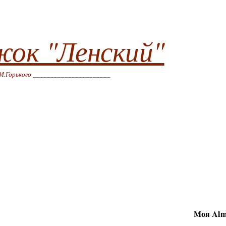
жок "Ленский"
М.Горького ______________________
Моя Alm