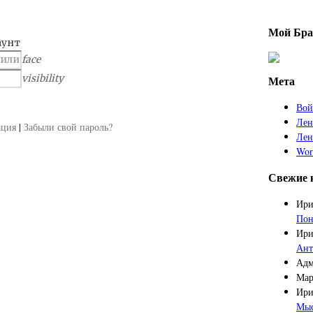
Мой Бра
аунт
face
visibility
Мета
Вой
Лен
ация
|
Забыли свой пароль?
Лен
Wor
Свежие 
Ири
Пон
Ири
Ант
Адм
Мар
Ири
Мыс