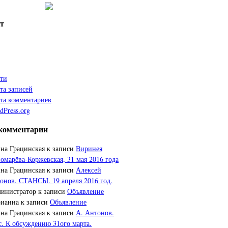
т
ти
та записей
та комментариев
dPress.org
комментарии
на Грацинская
к записи
Виринея
омарёва-Коржевская, 31 мая 2016 года
на Грацинская
к записи
Алексей
онов. СТАНСЫ. 19 апреля 2016 год.
инистратор
к записи
Объявление
ианна
к записи
Объявление
на Грацинская
к записи
А. Антонов.
. К обсуждению 31ого марта.