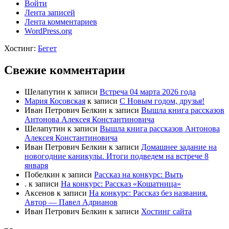
Войти
Лента записей
Лента комментариев
WordPress.org
Хостинг:
Бегет
Свежие комментарии
Шелапутин
к записи
Встреча 04 марта 2026 года
Мария Косовская
к записи
С Новым годом, друзья!
Иван Петрович Белкин
к записи
Вышла книга рассказов
Антонова Алексея Константиновича
Шелапутин
к записи
Вышла книга рассказов Антонова
Алексея Константиновича
Иван Петрович Белкин
к записи
Домашнее задание на
новогодние каникулы. Итоги подведем на встрече 8
января
Побелкин
к записи
Рассказ на конкурс: Выть
.
к записи
На конкурс: Рассказ «Кошатница»
Аксенов
к записи
На конкурс: Рассказ без названия.
Автор — Павел Адрианов
Иван Петрович Белкин
к записи
Хостинг сайта