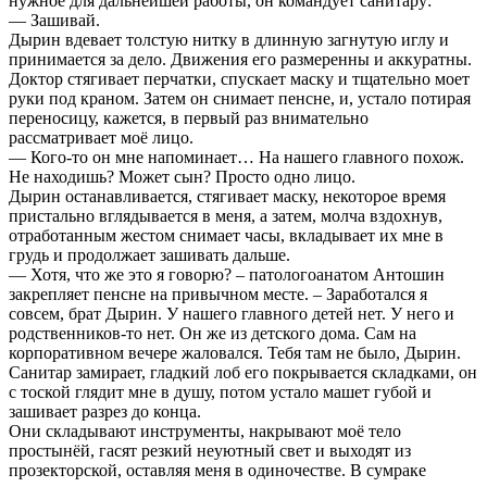
нужное для дальнейшей работы, он командует санитару:
— Зашивай.
Дырин вдевает толстую нитку в длинную загнутую иглу и
принимается за дело. Движения его размеренны и аккуратны.
Доктор стягивает перчатки, спускает маску и тщательно моет
руки под краном. Затем он снимает пенсне, и, устало потирая
переносицу, кажется, в первый раз внимательно
рассматривает моё лицо.
— Кого-то он мне напоминает… На нашего главного похож.
Не находишь? Может сын? Просто одно лицо.
Дырин останавливается, стягивает маску, некоторое время
пристально вглядывается в меня, а затем, молча вздохнув,
отработанным жестом снимает часы, вкладывает их мне в
грудь и продолжает зашивать дальше.
— Хотя, что же это я говорю? – патологоанатом Антошин
закрепляет пенсне на привычном месте. – Заработался я
совсем, брат Дырин. У нашего главного детей нет. У него и
родственников-то нет. Он же из детского дома. Сам на
корпоративном вечере жаловался. Тебя там не было, Дырин.
Санитар замирает, гладкий лоб его покрывается складками, он
с тоской глядит мне в душу, потом устало машет губой и
зашивает разрез до конца.
Они складывают инструменты, накрывают моё тело
простынёй, гасят резкий неуютный свет и выходят из
прозекторской, оставляя меня в одиночестве. В сумраке