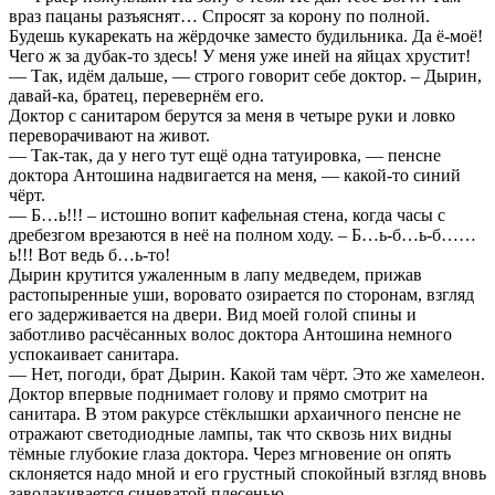
враз пацаны разъяснят… Спросят за корону по полной.
Будешь кукарекать на жёрдочке заместо будильника. Да ё-моё!
Чего ж за дубак-то здесь! У меня уже иней на яйцах хрустит!
— Так, идём дальше, — строго говорит себе доктор. – Дырин,
давай-ка, братец, перевернём его.
Доктор с санитаром берутся за меня в четыре руки и ловко
переворачивают на живот.
— Так-так, да у него тут ещё одна татуировка, — пенсне
доктора Антошина надвигается на меня, — какой-то синий
чёрт.
— Б…ь!!! – истошно вопит кафельная стена, когда часы с
дребезгом врезаются в неё на полном ходу. – Б…ь-б…ь-б……
ь!!! Вот ведь б…ь-то!
Дырин крутится ужаленным в лапу медведем, прижав
растопыренные уши, воровато озирается по сторонам, взгляд
его задерживается на двери. Вид моей голой спины и
заботливо расчёсанных волос доктора Антошина немного
успокаивает санитара.
— Нет, погоди, брат Дырин. Какой там чёрт. Это же хамелеон.
Доктор впервые поднимает голову и прямо смотрит на
санитара. В этом ракурсе стёклышки архаичного пенсне не
отражают светодиодные лампы, так что сквозь них видны
тёмные глубокие глаза доктора. Через мгновение он опять
склоняется надо мной и его грустный спокойный взгляд вновь
заволакивается синеватой плесенью.