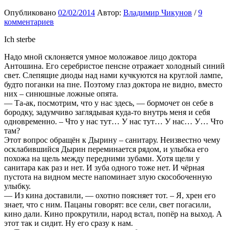
Опубликовано
02/02/2014
Автор:
Владимир Чикунов
/
9
комментариев
Ich sterbe
Надо мной склоняется умное моложавое лицо доктора
Антошина. Его серебристое пенсне отражает холодный синий
свет. Слепящие диоды над нами кучкуются на круглой лампе,
будто поганки на пне. Поэтому глаз доктора не видно, вместо
них – синюшные ложные опята.
— Та-ак, посмотрим, что у нас здесь, — бормочет он себе в
бородку, задумчиво заглядывая куда-то внутрь меня и себя
одновременно. – Что у нас тут… У нас тут… У нас… У… Что
там?
Этот вопрос обращён к Дырину – санитару. Неизвестно чему
осклабившийся Дырин переминается рядом, и улыбка его
похожа на щель между передними зубами. Хотя щели у
санитара как раз и нет. И зуба одного тоже нет. И чёрная
пустота на видном месте напоминает злую скособоченную
улыбку.
— Из кина доставили, — охотно поясняет тот. – Я, хрен его
знает, что с ним. Пацаны говорят: все сели, свет погасили,
кино дали. Кино прокрутили, народ встал, попёр на выход. А
этот так и сидит. Ну его сразу к нам.