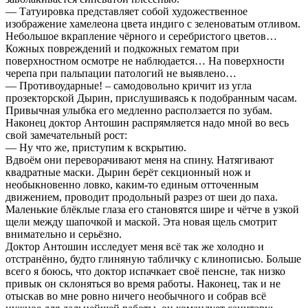
— Татуировка представляет собой художественное
изображение хамелеона цвета индиго с зеленоватым отливом.
Небольшое вкрапление чёрного и серебристого цветов…
Кожных повреждений и подкожных гематом при
поверхностном осмотре не наблюдается… На поверхности
черепа при пальпации патологий не выявлено…
— Противоударные! – самодовольно кричит из угла
прозекторской Дырин, прислушиваясь к подобранным часам.
Привычная улыбка его медленно расползается по зубам.
Наконец доктор Антошин распрямляется надо мной во весь
свой замечательный рост:
— Ну что же, приступим к вскрытию.
Вдвоём они переворачивают меня на спину. Натягивают
квадратные маски. Дырин берёт секционный нож и
необыкновенно ловко, каким-то единым отточенным
движением, проводит продольный разрез от шеи до паха.
Маленькие блёклые глаза его становятся шире и чётче в узкой
щели между шапочкой и маской. Эта новая щель смотрит
внимательно и серьёзно.
Доктор Антошин исследует меня всё так же холодно и
отстранённо, будто глиняную табличку с клинописью. Больше
всего я боюсь, что доктор испачкает своё пенсне, так низко
привык он склоняться во время работы. Наконец, так и не
отыскав во мне ровно ничего необычного и собрав всё