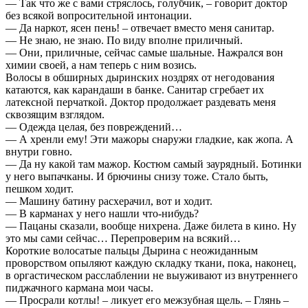
— Так что же с вами стряслось, голубчик, – говорит доктор
без всякой вопросительной интонации.
— Да наркот, ясен пень! – отвечает вместо меня санитар.
— Не знаю, не знаю. По виду вполне приличный.
— Они, приличные, сейчас самые шальные. Нажрался вон
химии своей, а нам теперь с ним возись.
Волосы в обширных дыринских ноздрях от негодования
катаются, как карандаши в банке. Санитар сгребает их
латексной перчаткой. Доктор продолжает раздевать меня
сквозящим взглядом.
— Одежда целая, без повреждений…
— А хренли ему! Эти мажоры снаружи гладкие, как жопа. А
внутри говно.
— Да ну какой там мажор. Костюм самый заурядный. Ботинки
у него выпачканы. И брючины снизу тоже. Стало быть,
пешком ходит.
— Машину батину расхерачил, вот и ходит.
— В карманах у него нашли что-нибудь?
— Пацаны сказали, вообще нихрена. Даже билета в кино. Ну
это мы сами сейчас… Перепроверим на всякий…
Короткие волосатые пальцы Дырина с неожиданным
проворством опыляют каждую складку ткани, пока, наконец,
в оргастическом расслаблении не выуживают из внутреннего
пиджачного кармана мои часы.
— Просрали котлы! – ликует его межзубная щель. – Глянь –