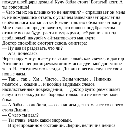
походу швейцары делали! Кучу бабла стоит! Богатый кент. А
ты говоришь!
– Чего ты их на клешню-то не напялил? – спрашивает он меня
и, не дождавшись ответа, с усилием защёлкивает браслет на
своём волосатом запястье. Браслет плотно обхватывает лапу.
Мне невольно представляется, что волосы под браслетом
отныне всегда будут расти внутрь руки, всё равно как под
верблюжьей шкурой у айтматовского манкурта.
Доктор спокойно смотрит сквозь санитара:
— Ну давай раздевать, что ли?
— Ага, понеслась.
Через пару минут я лежу на столе голый, как свечка, и доктор
Антошин с непроницаемым лицом исследует моё доступное
тело. На соседнем столе сидит Дырин и весело слушает свои
новые часы.
— Так… так… Хм… Чисто… Вены чистые… Никаких
гематом… ссадин… и вообще видимых следов
насильственных повреждений, — доктор будто размышляет
вслух и его аккуратная бородка только что не щекочет мои
бока.
— А бабы его любили, — со знанием дела замечает со своего
стола Дырин.
— С чего ты взял?
— Ты глянь, елдак какой здоровый.
— В эрегированном состоянии, Дырин, величина пениса