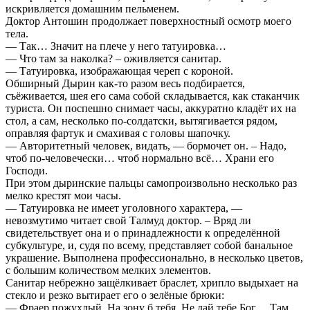
искривляется домашним пельменем.
Доктор Антошин продолжает поверхностный осмотр моего
тела.
— Так… Значит на плече у него татуировка…
— Что там за наколка? – оживляется санитар.
— Татуировка, изображающая череп с короной.
Обширный Дырин как-то разом весь подбирается,
съёживается, шея его сама собой складывается, как стаканчик
туриста. Он поспешно снимает часы, аккуратно кладёт их на
стол, а сам, несколько по-солдатски, вытягивается рядом,
оправляя фартук и смахивая с головы шапочку.
— Авторитетный человек, видать, — бормочет он. – Надо,
чтоб по-человечески… чтоб нормально всё… Храни его
Господи.
При этом дыринские пальцы самопроизвольно несколько раз
мелко крестят мои часы.
— Татуировка не имеет уголовного характера, —
невозмутимо читает свой Талмуд доктор. – Вряд ли
свидетельствует она и о принадлежности к определённой
субкультуре, и, судя по всему, представляет собой банальное
украшение. Выполнена профессионально, в несколько цветов,
с большим количеством мелких элементов.
Санитар небрежно защёлкивает браслет, хрипло выдыхает на
стекло и резко вытирает его о зелёные брюки:
— Фраер пожухлый. На зону б тебя. Не дай тебе Бог… Там