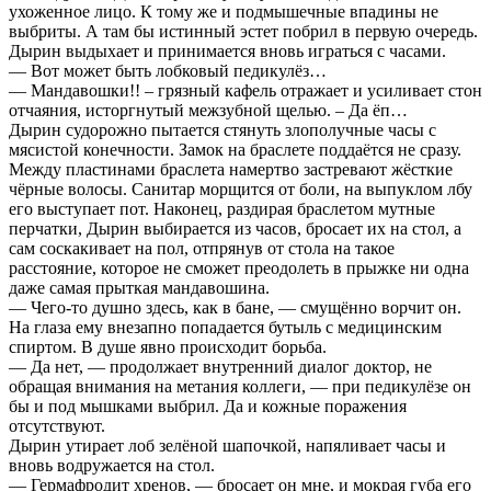
ухоженное лицо. К тому же и подмышечные впадины не
выбриты. А там бы истинный эстет побрил в первую очередь.
Дырин выдыхает и принимается вновь играться с часами.
— Вот может быть лобковый педикулёз…
— Мандавошки!! – грязный кафель отражает и усиливает стон
отчаяния, исторгнутый межзубной щелью. – Да ёп…
Дырин судорожно пытается стянуть злополучные часы с
мясистой конечности. Замок на браслете поддаётся не сразу.
Между пластинами браслета намертво застревают жёсткие
чёрные волосы. Санитар морщится от боли, на выпуклом лбу
его выступает пот. Наконец, раздирая браслетом мутные
перчатки, Дырин выбирается из часов, бросает их на стол, а
сам соскакивает на пол, отпрянув от стола на такое
расстояние, которое не сможет преодолеть в прыжке ни одна
даже самая прыткая мандавошина.
— Чего-то душно здесь, как в бане, — смущённо ворчит он.
На глаза ему внезапно попадается бутыль с медицинским
спиртом. В душе явно происходит борьба.
— Да нет, — продолжает внутренний диалог доктор, не
обращая внимания на метания коллеги, — при педикулёзе он
бы и под мышками выбрил. Да и кожные поражения
отсутствуют.
Дырин утирает лоб зелёной шапочкой, напяливает часы и
вновь водружается на стол.
— Гермафродит хренов, — бросает он мне, и мокрая губа его