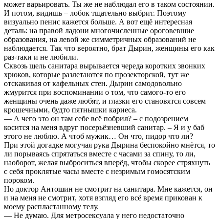
может варьировать. Ты же не наблюдал его в таком состоянии.
И потом, видишь – лобок тщательно выбрит. Поэтому
визуально пенис кажется больше. А вот ещё интересная
деталь: на правой ладони многочисленные ороговевшие
образования, на левой же симметричных образований не
наблюдается. Так что вероятно, брат Дырин, женщины его как
раз-таки и не любили.
Сквозь щель санитара вырывается череда коротких звонких
хрюков, которые разлетаются по прозекторской, тут же
отскакивая от кафельных стен. Дырин самодовольно
жмурится при воспоминании о том, что самого-то его
женщины очень даже любят, и глазки его становятся совсем
крошечными, будто пятнышки кариеса.
— А чего это он там себе всё побрил? – с подозрением
косится на меня вдруг посерьёзневший санитар. – Я и у баб
этого не люблю. А чтоб мужик… Он что, пидор что ли?
При этой догадке могучая рука Дырина беспокойно мнётся, то
ли порываясь спрятаться вместе с часами за спину, то ли,
наоборот, желая выброситься вперёд, чтобы скорее стряхнуть
с себя проклятые часы вместе с незримым гомосятским
пороком.
Но доктор Антошин не смотрит на санитара. Мне кажется, он
и на меня не смотрит, хотя взгляд его всё время прикован к
моему распластанному телу.
— Не думаю. Для метросексуала у него недостаточно