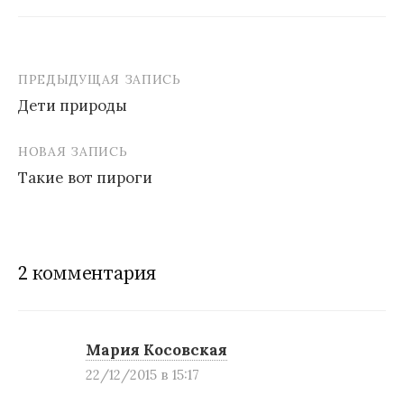
ПРЕДЫДУЩАЯ ЗАПИСЬ
Дети природы
Н
НОВАЯ ЗАПИСЬ
а
Такие вот пироги
в
и
г
2 комментария
а
ц
и
Мария Косовская
22/12/2015 в 15:17
я