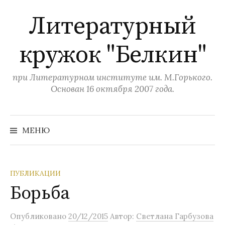
П
Литературный
е
р
кружок "Белкин"
е
й
т
при Литературном институте им. М.Горького.
и
Основан 16 октября 2007 года.
к
с
Н
а
о
МЕНЮ
й
д
т
и
е
:
р
ПУБЛИКАЦИИ
ж
Борьба
и
м
Опубликовано
20/12/2015
Автор:
Светлана Гарбузова
о