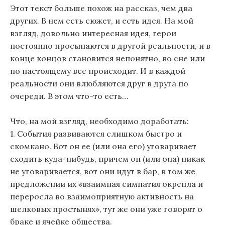
п
Этот текст больше похож на рассказ, чем два
других. В нем есть сюжет, и есть идея. На мой
о
взгляд, довольно интересная идея, герои
з
постоянно просыпаются в другой реальности, и в
а
конце концов становится непонятно, во сне или
по настоящему все происходит. И в каждой
п
реальности они влюбляются друг в друга по
и
очереди. В этом что-то есть…
с
Что, на мой взгляд, необходимо доработать:
я
1. События развиваются слишком быстро и
м
скомкано. Вот он ее (или она его) уговаривает
сходить куда-нибудь, причем он (или она) никак
не уговаривается, вот они идут в бар, в том же
предложении их «взаимная симпатия окрепла и
переросла во взаимоприятную активность на
шелковых простынях», тут же они уже говорят о
браке и ячейке общества.