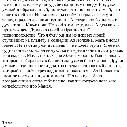
психанёт по какому-нибудь безобидному поводу. И я, уже
умный и образованный, понимаю, что повод тот самый, что
сидит в ней это. Не настояла на своём, поддалась лету, и
теплу, и радости, сиюминутности. А следовало бы настоять,
думает она. Как-то так. Но я об этом не думаю. А думаю я о
предстоящем. Думаю о своей избранности. О
первопроходстве. Что я буду одним из первых людей,
ступивших на планету в созведии Аз Полкана. Мать иногда
плачет. Не за отца уже, а за меня — не хочет терять. Я её как
будто понимаю, но на её чувства и переживания я смотрю как-
то издалека. Мама, не плачь, всё будет хорошо. Умные люди,
которые разбираются в баллистике уже всё посчитали. Другие
умные люди построили для этого дела специальный аппарат,
который нырнёт через надриман и окажется в Аз Полкане в
нужное время и в нужном месте. И я вернусь. А по
возвращении я спою тебе песню, как ты когда-то пела мне
колыбельную про Мамая.
Тёма