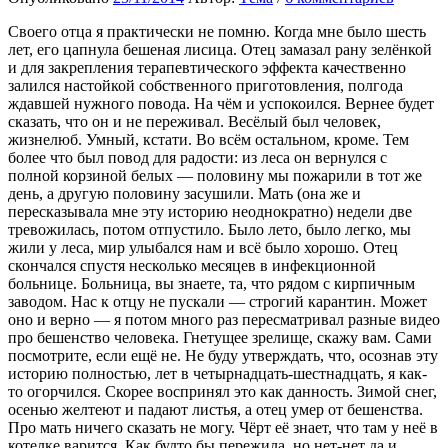
Своего отца я практически не помню. Когда мне было шесть
лет, его цапнула бешеная лисица. Отец замазал рану зелёнкой
и для закрепления терапевтического эффекта качественно
залился настойкой собственного приготовления, полгода
ждавшей нужного повода. На чём и успокоился. Вернее будет
сказать, что он и не переживал. Весёлый был человек,
жизнелюб. Умный, кстати. Во всём остальном, кроме. Тем
более что был повод для радости: из леса он вернулся с
полной корзиной белых — половину мы пожарили в тот же
день, а другую половину засушили. Мать (она же и
пересказывала мне эту историю неоднократно) недели две
тревожилась, потом отпустило. Было лето, было легко, мы
жили у леса, мир улыбался нам и всё было хорошо. Отец
скончался спустя несколько месяцев в инфекционной
больнице. Больница, вы знаете, та, что рядом с кирпичным
заводом. Нас к отцу не пускали — строгий карантин. Может
оно и верно — я потом много раз пересматривал разные видео
про бешенство человека. Гнетущее зрелище, скажу вам. Сами
посмотрите, если ещё не. Не буду утверждать, что, осознав эту
историю полностью, лет в четырнадцать-шестнадцать, я как-
то огорчился. Скорее воспринял это как данность. Зимой снег,
осенью желтеют и падают листья, а отец умер от бешенства.
Про мать ничего сказать не могу. Чёрт её знает, что там у неё в
котелке варится. Как будто бы пережила, но нет-нет да и